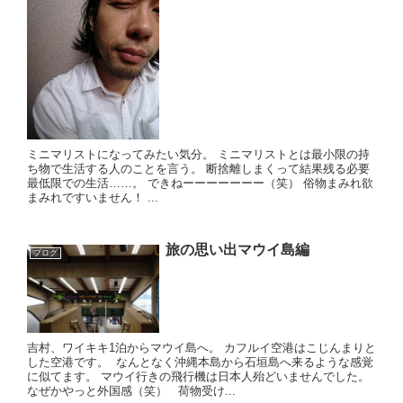
ミニマリストになってみたい気分。 ミニマリストとは最小限の持
ち物で生活する人のことを言う。 断捨離しまくって結果残る必要
最低限での生活……。 できねーーーーーーー（笑） 俗物まみれ欲
まみれですいません！ ...
旅の思い出マウイ島編
ブログ
吉村、ワイキキ1泊からマウイ島へ。 カフルイ空港はこじんまりと
した空港です。 なんとなく沖縄本島から石垣島へ来るような感覚
に似てます。 マウイ行きの飛行機は日本人殆どいませんでした。
なぜかやっと外国感（笑） 荷物受け...