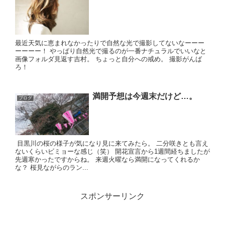
最近天気に恵まれなかったりで自然な光で撮影してないなーーー
ーーーー！ やっぱり自然光で撮るのが一番ナチュラルでいいなと
画像フォルダ見返す吉村。 ちょっと自分への戒め。 撮影がんば
ろ！
満開予想は今週末だけど…。
ブログ
目黒川の桜の様子が気になり見に来てみたら。 二分咲きとも言え
ないくらいビミョーな感じ（笑） 開花宣言から1週間経ちましたが
先週寒かったですからね。 来週火曜なら満開になってくれるか
な？ 桜見ながらのラン...
スポンサーリンク