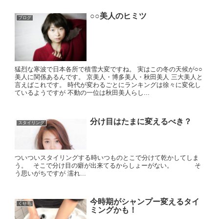
○○美人のヒミツ
ブログ
猛烈な寒波で日本各所で積雪大変ですね。 実はこの冬の天候が○○
美人に関係あるんです。 京美人・博多美人・秋田美人 三大美人と
言えばこれです。 時代が変わるごとにランキングは徐々に変化し
ているようですが 不動の一位は秋田美人らし...
分け目はたまに変えるべき？
スタイリング
ついついスタイリングする時いつものとこで分けて乾かしてしま
う。 そこで分け目の癖が出来てるからしょーがない。 そ
う思いがちですが 濡れ...
今時期がシャンプー変えるタイ
くせ毛
ミングかも！