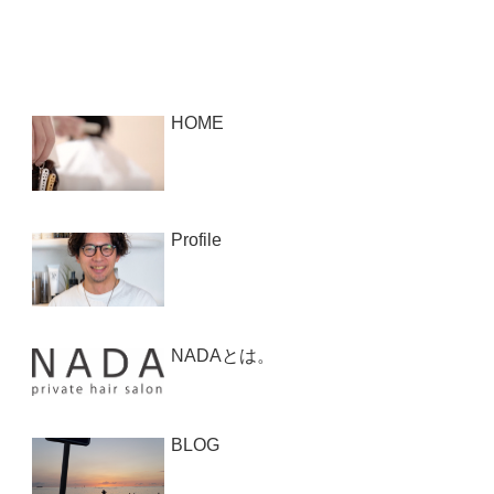
HOME
Profile
NADAとは。
BLOG