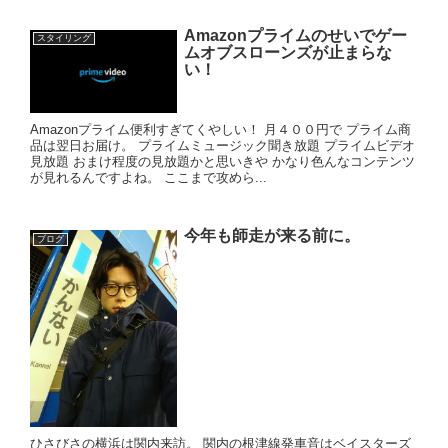
Amazonプライムのせいでゲー
スタイリング
ムオブスローンズが止まらな
い！
Amazonプライム便利すぎてくやしい！ 月４００円で プライム商
品は翌日お届け。 プライムミュージック聞き放題 プライムビデオ
見放題 おまけ程度の見放題かと思いきや かなり色んなコンテンツ
が見れるんですよね。 ここまで攻めら...
今年も師走が来る前に。
ブログ
ひさびさの横浜は関内来訪。 関内の根津線発車音はベイスターズ