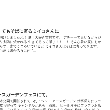
くてもそばに寄るミイコさんに
明けしましたね！ 夏！大好き吉村です。 アチーーて言いながらジ
リ太陽に焼かれる 生きてるって感じ！！！！ そんな暑い夏にもか
らず、家でくつろいでいると ミイコさんはそばに寄ってきます。
皮は暑かろうに(*´-`...
ースガーデンフェスにて。
木公園で開催されていたイベント アースガーデン 仕事帰りにフラ
立ち寄って キャンドルがあら！綺麗。 ビール片手にブラブラお店
策していると むっ？ 猫が大喜びだと？？ 袋の中身はマタタビで