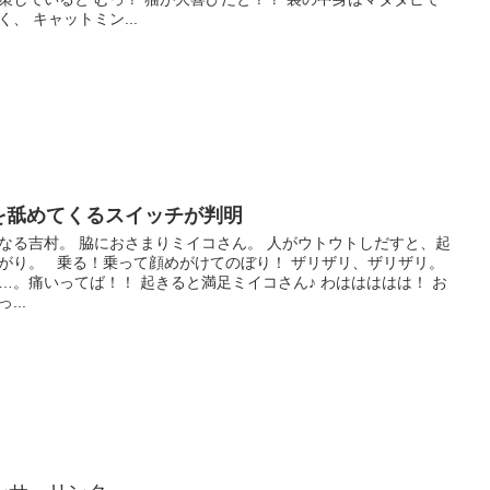
く、 キャットミン...
を舐めてくるスイッチが判明
なる吉村。 脇におさまりミイコさん。 人がウトウトしだすと、起
がり。 乗る！乗って顔めがけてのぼり！ ザリザリ、ザリザリ。
…。痛いってば！！ 起きると満足ミイコさん♪ わははははは！ お
...