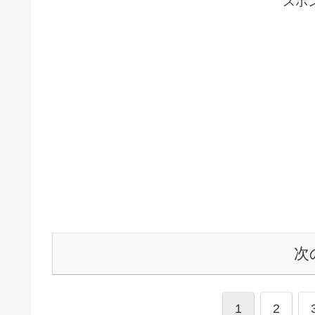
スポ
次
1
2