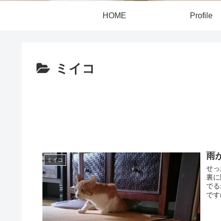
HOME
Profile
ミイコ
雨
ミイコ
せっ
裏に
でる
です