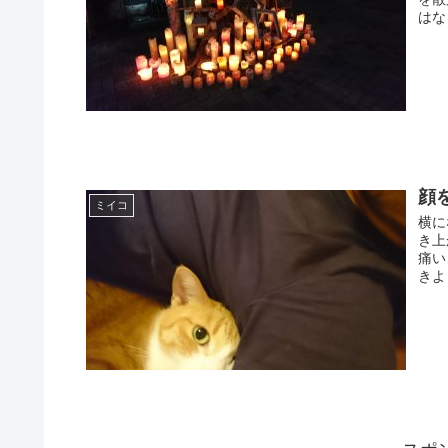
はな
顔
ミイコ
横に
き上
痛い
きよっ