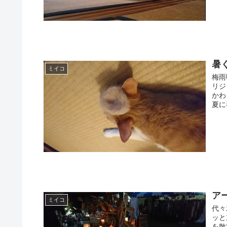
暑
ミイコ
梅雨
リジ
かわ
夏に毛
ア
ミイコ
代々
ッと
を散