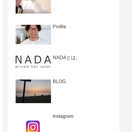
Profile
NADAとは。
BLOG
Instagram