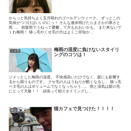
からっと気持ちよく五月晴れのゴールデンウィーク。 ずっとこの
気候がつづけばいいのにっ！ そんな連休明けたらまさかの寒さと
雨…。 前髪雨でうねって憂鬱…て方もおおいかも。 まだ来ないで
くれ梅雨！ 猫っ毛やくせ毛の方はよくご存知か...
梅雨の湿度に負けないスタイリ
くせ毛
ングのコツは！
ジメッとした梅雨の湿度。 不快感高いだけでなく、髪にも影響す
るから困りものです。 クセ毛の人はうねりが酷くなるし、 猫っ毛
ペタ毛の人はボリュームでなくなっちゃう…。 雨と湿気は髪の毛
にとって天敵！！ 頑張って朝スタイリングし...
猫カフェで見つけた！！！！
休日