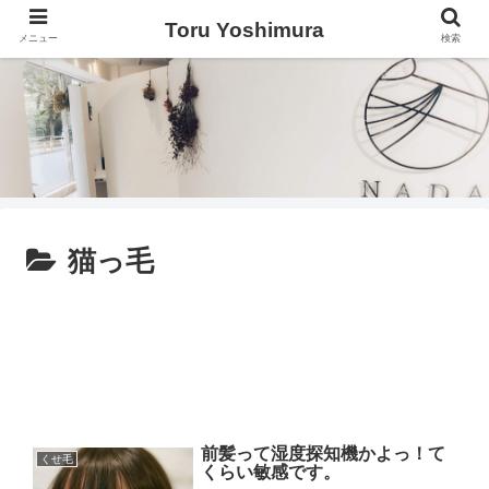
Toru Yoshimura
メニュー
検索
猫っ毛
前髪って湿度探知機かよっ！て
くせ毛
くらい敏感です。