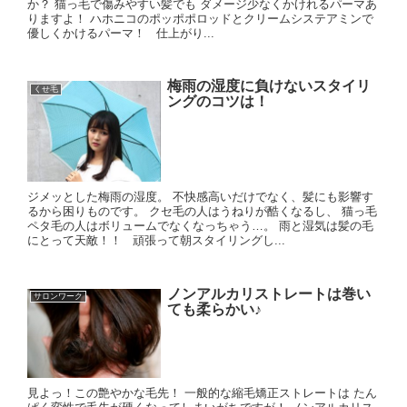
か？ 猫っ毛で傷みやすい髪でも ダメージ少なくかけれるパーマあ
りますよ！ ハホニコのポッポポロッドとクリームシステアミンで
優しくかけるパーマ！ 仕上がり...
梅雨の湿度に負けないスタイリ
くせ毛
ングのコツは！
ジメッとした梅雨の湿度。 不快感高いだけでなく、髪にも影響す
るから困りものです。 クセ毛の人はうねりが酷くなるし、 猫っ毛
ペタ毛の人はボリュームでなくなっちゃう…。 雨と湿気は髪の毛
にとって天敵！！ 頑張って朝スタイリングし...
ノンアルカリストレートは巻い
サロンワーク
ても柔らかい♪
見よっ！この艶やかな毛先！ 一般的な縮毛矯正ストレートは たん