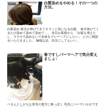
白髪染めをやめる！その一つの
カラー
方法。
白髪染め 根元が伸びてきてキラッと気になる白髪。 毎月伸びてく
るたび染めて染めて染めて…。 先日お客様から 「白髪も増えた
し、そろそろ染めないで全体をグレーヘアにしたい」 とのご相談
をいただきました。 極端な話、坊主にしてもいい...
春ですしパーマヘアで気分変え
サロンワーク
ましょ♪
ペタんとしがちな直毛の貴方に春っぽく 毛先にパーマいかがです