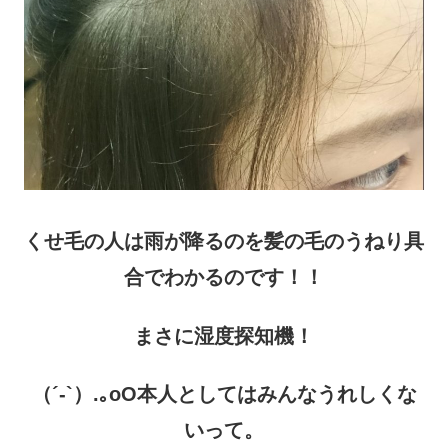
くせ毛の人は雨が降るのを髪の毛のうねり具
合でわかるのです！！
まさに湿度探知機！
（´-`）.｡oO本人としてはみんなうれしくな
いって。