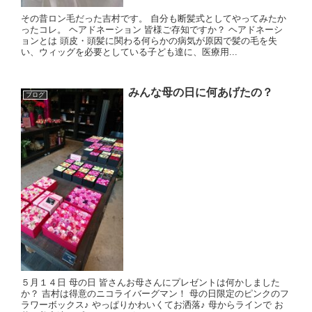
その昔ロン毛だった吉村です。 自分も断髪式としてやってみたか
ったコレ。 ヘアドネーション 皆様ご存知ですか？ ヘアドネーシ
ョンとは 頭皮・頭髪に関わる何らかの病気が原因で髪の毛を失
い、ウィッグを必要としている子ども達に、医療用...
みんな母の日に何あげたの？
ブログ
５月１４日 母の日 皆さんお母さんにプレゼントは何かしました
か？ 吉村は得意のニコライバーグマン！ 母の日限定のピンクのフ
ラワーボックス♪ やっぱりかわいくてお洒落♪ 母からラインで お