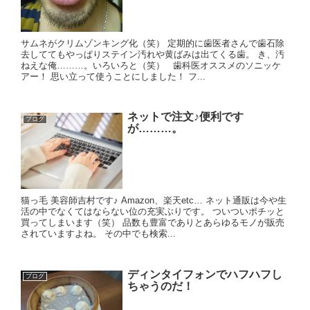
サムネがクリムゾンキング化（笑） 定期的に歯医者さんで歯石除
去しててもやっぱりステイン汚れや黄ばみは出てくる歯。 き、汚
ねえな俺………。いろいろと（笑） 歯科医オススメのソニッケ
アー！ 思い立って使うことにしました！ フ...
ネットで注文♪便利です
ブログ
が………。
猫っ毛 美容師吉村です♪ Amazon、楽天etc… ネット通販は今や生
活の中でなくてはならない位の充実ぶりです。 ついついポチッと
買ってしまいます（笑） 品数も豊富でありとあらゆるモノが販売
されていますよね。 その中でも検索...
ディンタイフォンでハフハフし
ブログ
ちゃうのだ！