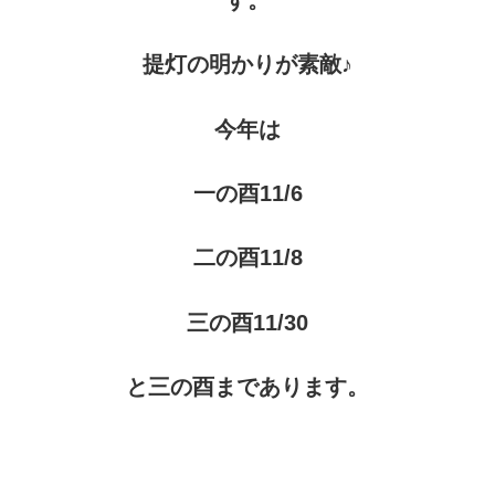
提灯の明かりが素敵♪
今年は
一の酉11/6
二の酉11/8
三の酉11/30
と三の酉まであります。