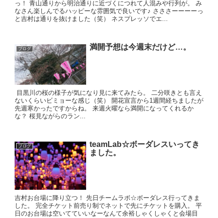
っ！ 青山通りから明治通りに近づくにつれて人混みや行列が。 み
なさん楽しんでるハッピーな雰囲気で良いです♪ さささーーーーっ
と吉村は通りを抜けました（笑） ネスプレッソでエ...
満開予想は今週末だけど…。
ブログ
目黒川の桜の様子が気になり見に来てみたら。 二分咲きとも言え
ないくらいビミョーな感じ（笑） 開花宣言から1週間経ちましたが
先週寒かったですからね。 来週火曜なら満開になってくれるか
な？ 桜見ながらのラン...
teamLab☆ボーダレスいってき
ブログ
ました。
吉村お台場に降り立つ！ 先日チームラボ☆ボーダレス行ってきま
した。 完全チケット前売り制でネットで先にチケットを購入。 平
日のお台場は空いてていいなーなんて余裕しゃくしゃくと会場目