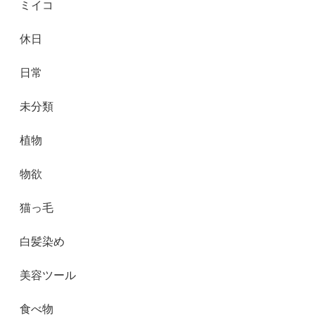
ミイコ
休日
日常
未分類
植物
物欲
猫っ毛
白髪染め
美容ツール
食べ物