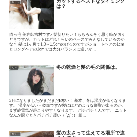
カットするベストなタイミング
カット
は？
猫っ毛 美容師吉村です♪ 髪切りたい！もちろんそう思う時が切り
どきですが、カットはどれくらいのペースでみんなしているのか
な？ 髪は1ヶ月で1.3～1.5cmのびるのですがショートヘアの1cm
とロングヘアの1cmでは大分バランスに違いが...
冬の乾燥と髪の毛の関係は。
ヘア
3月になりましたがまだまだh寒い！ 基本、冬は湿度が低くなりま
す。 湿度が低い＝乾燥ですが髪にはどのような影響が出るのか。
まず静電気が起こりやすくなります。 パチパチくんです。 ニット
なんか脱ぐときパチパチ凄い（ ´д` ;） 細...
髪の太さって生えてる場所で違
カラー