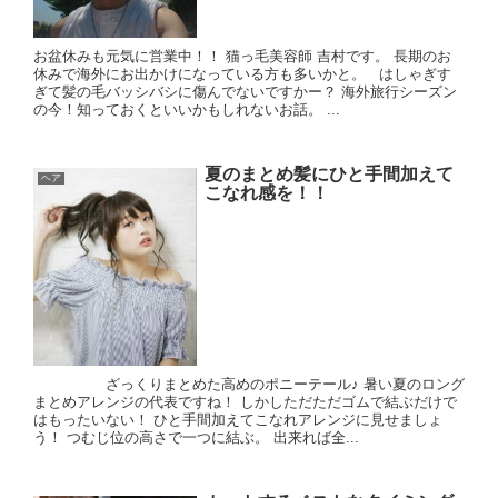
お盆休みも元気に営業中！！ 猫っ毛美容師 吉村です。 長期のお
休みで海外にお出かけになっている方も多いかと。 はしゃぎす
ぎて髪の毛バッシバシに傷んでないですかー？ 海外旅行シーズン
の今！知っておくといいかもしれないお話。 ...
夏のまとめ髪にひと手間加えて
ヘア
こなれ感を！！
ざっくりまとめた高めのポニーテール♪ 暑い夏のロング
まとめアレンジの代表ですね！ しかしただただゴムで結ぶだけで
はもったいない！ ひと手間加えてこなれアレンジに見せましょ
う！ つむじ位の高さで一つに結ぶ。 出来れば全...