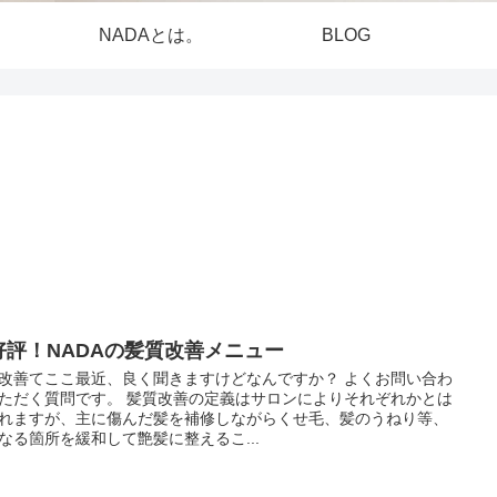
NADAとは。
BLOG
好評！NADAの髪質改善メニュー
改善てここ最近、良く聞きますけどなんですか？ よくお問い合わ
ただく質問です。 髪質改善の定義はサロンによりそれぞれかとは
れますが、主に傷んだ髪を補修しながらくせ毛、髪のうねり等、
なる箇所を緩和して艶髪に整えるこ...