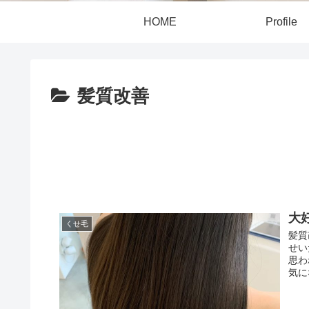
HOME
Profile
髪質改善
大
くせ毛
髪質
せい
思わ
気に