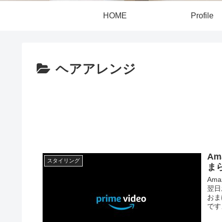
HOME
Profile
ヘアアレンジ
A
スタイリング
ま
Am
翌日
おま
です