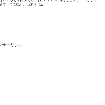
ない！ ひと手間加えてこなれアレンジに見せましょう！ つむじ位
さで一つに結ぶ。 出来れば全...
ンサーリンク