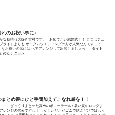
晴れのお祝い事に♪
かな秋晴れ大好き吉村です。 おめでたい結婚式！！ じつはジュ
ブライドよりも オータムウエディングの方が人気なんですって！
なお祝いの席には ヘアアレンジして出席しましょっ！ タイト
とめたシニヨン...
のまとめ髪にひと手間加えてこなれ感を！！
っくりまとめた高めのポニーテール♪ 暑い夏のロングま
アレンジの代表ですね！ しかしただただゴムで結ぶだけではもっ