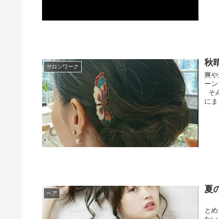
秋
サロンワーク
爽や
ーン
そん
にま
夏
ヘア
ざ
とめ